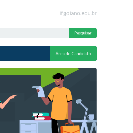
ifgoiano.edu.br
Área do Candidato