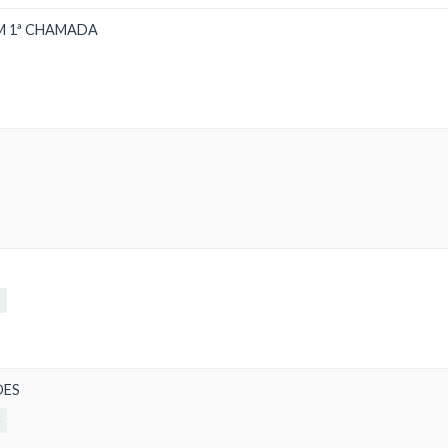
M 1ª CHAMADA
0
ÕES
4