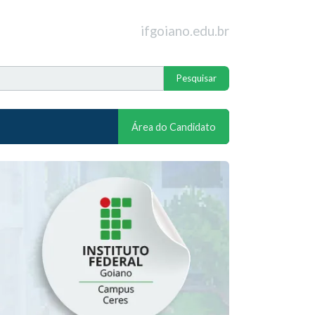
ifgoiano.edu.br
Área do Candidato