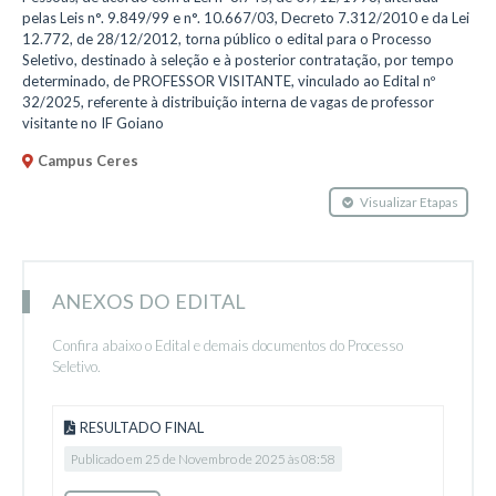
pelas Leis n°. 9.849/99 e n°. 10.667/03, Decreto 7.312/2010 e da Lei
12.772, de 28/12/2012, torna público o edital para o Processo
Seletivo, destinado à seleção e à posterior contratação, por tempo
determinado, de PROFESSOR VISITANTE, vinculado ao Edital nº
32/2025, referente à distribuição interna de vagas de professor
visitante no IF Goiano
Campus Ceres
Visualizar Etapas
ANEXOS DO EDITAL
Confira abaixo o Edital e demais documentos do Processo
Seletivo.
RESULTADO FINAL
Publicado em 25 de Novembro de 2025 às 08:58