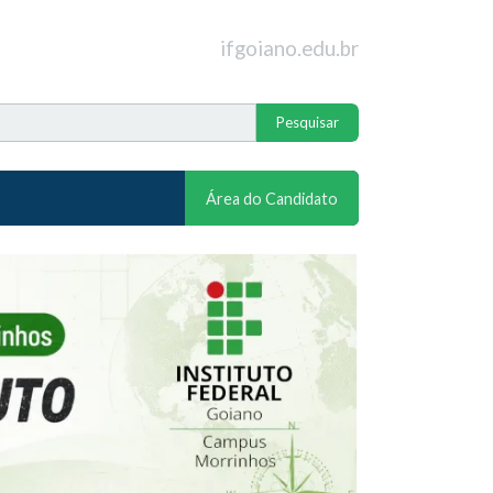
ifgoiano.edu.br
Área do Candidato