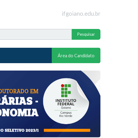
ifgoiano.edu.br
Área do Candidato