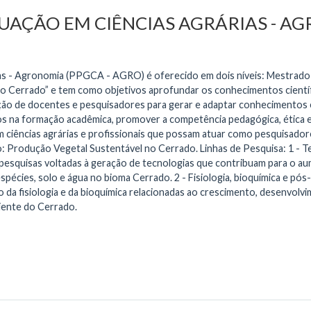
AÇÃO EM CIÊNCIAS AGRÁRIAS - AG
s - Agronomia (PPGCA - AGRO) é oferecido em dois níveis: Mestrado
o Cerrado” e tem como objetivos aprofundar os conhecimentos cientí
ação de docentes e pesquisadores para gerar e adaptar conhecimentos e
s na formação acadêmica, promover a competência pedagógica, ética e 
 ciências agrárias e profissionais que possam atuar como pesquisado
 Produção Vegetal Sustentável no Cerrado. Linhas de Pesquisa: 1 - T
pesquisas voltadas à geração de tecnologias que contribuam para o au
pécies, solo e água no bioma Cerrado. 2 - Fisiologia, bioquímica e pós
da fisiologia e da bioquímica relacionadas ao crescimento, desenvolv
biente do Cerrado.