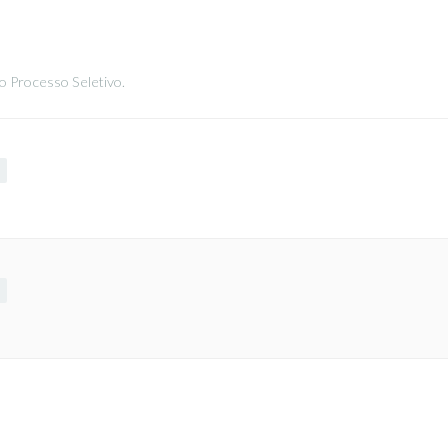
o Processo Seletivo.
7
7