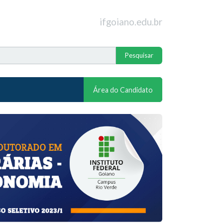
ifgoiano.edu.br
Área do Candidato