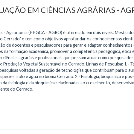
AÇÃO EM CIÊNCIAS AGRÁRIAS - AG
s - Agronomia (PPGCA - AGRO) é oferecido em dois níveis: Mestrado
o Cerrado” e tem como objetivos aprofundar os conhecimentos cientí
ação de docentes e pesquisadores para gerar e adaptar conhecimentos e
s na formação acadêmica, promover a competência pedagógica, ética e 
 ciências agrárias e profissionais que possam atuar como pesquisado
 Produção Vegetal Sustentável no Cerrado. Linhas de Pesquisa: 1 - T
pesquisas voltadas à geração de tecnologias que contribuam para o au
pécies, solo e água no bioma Cerrado. 2 - Fisiologia, bioquímica e pós
da fisiologia e da bioquímica relacionadas ao crescimento, desenvolv
biente do Cerrado.