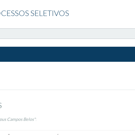
CESSOS SELETIVOS
S
us Campos Belos"
: